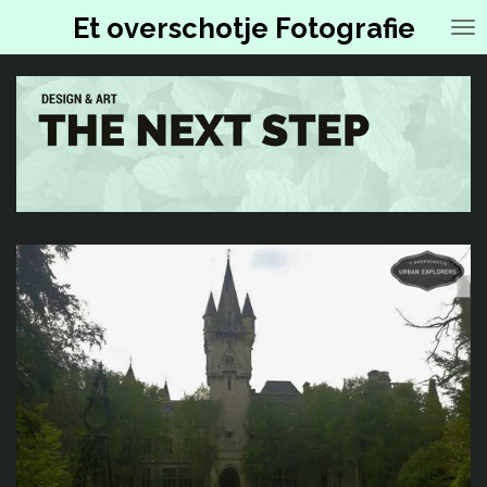
Ga
Et overschotje Fotografie
direct
naar
de
hoofdinhoud