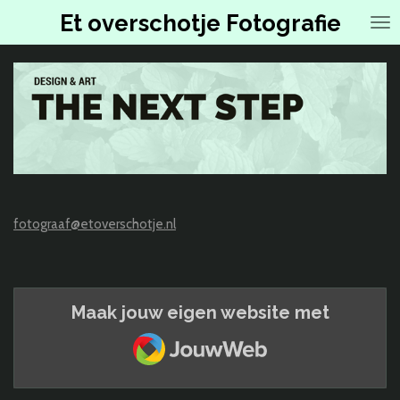
Ga
Et overschotje Fotografie
direct
naar
de
hoofdinhoud
fotograaf@etoverschotje.nl
Maak jouw eigen website met
JouwWeb